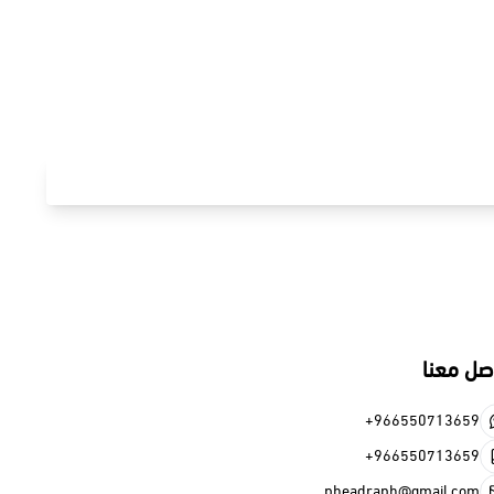
صل معنا
+966550713659
+966550713659
pheadraph@gmail.com