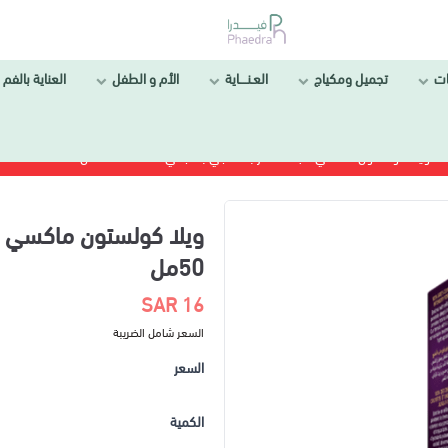
ات
تجميل ومكياج
العـنــــاية
الأم و الطفل
العناية بالفم 
ويلا كولستون ماكسي صبغة شعر بنفسجي باتنجاني 305/66 50مل
50مل
16 SAR
السعر شامل الضريبة
السعر
الكمية