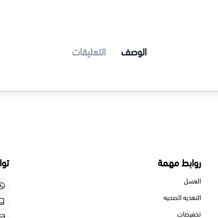
الوصف
التعليقات
 مهمة
تواصل معنا
550713659
الصحيه
550713659
gmail.com