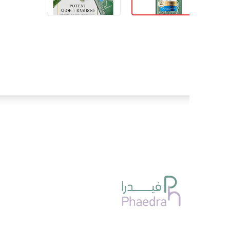
روابط
العسل
التغذيه 
تخفيضات