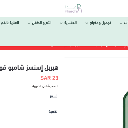
ل ومكياج
العـنــــاية
الأم و الطفل
العناية بالفم والأسنان
 بخلاصة الصبار و البامبو 400مل
هيربل إسنسز شامبو قوة بخلاصة الصبا
23 SAR
السعر شامل الضريبة
السعر
الكمية