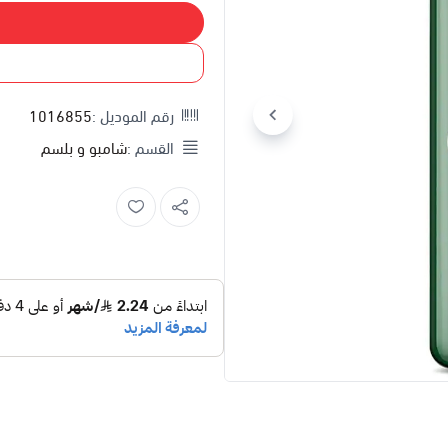
إضاف
اشتري
رقم الموديل :
1016855
القسم :
شامبو و بلسم