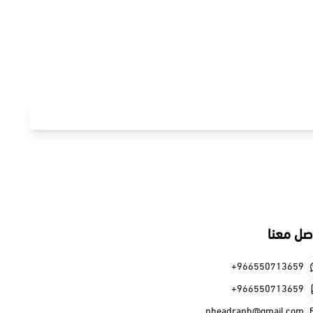
+966
+966
pheadraph@