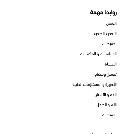
روابط مهمة
العسل
التغذيه الصحيه
تخفيضات
الفيتامينات و المكملات
العـنــــاية
تجميل ومكياج
الأجهزة و المستلزمات الطبية
الفم و الأسنان
الأم و الطفل
تخفيضات