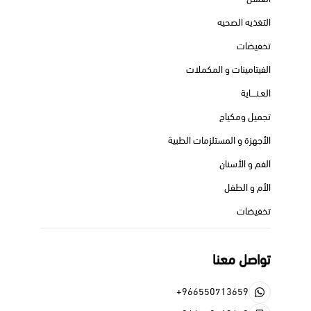
التغذيه الصحيه
تخفيضات
الفيتامينات و المكملات
العـنــــاية
تجميل ومكياج
الأجهزة و المستلزمات الطبية
الفم و الأسنان
الأم و الطفل
تخفيضات
تواصل معنا
+966550713659