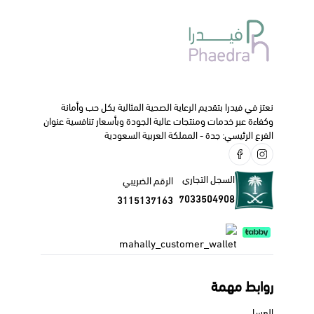
والتشنجات المعوية ناتجة عن تراكم الغازات في الجهاز الهضمي
في حالات مختلفة مثل ابتلاع الهواء، وعسر الهضم، ومتلازمة
القولون العصبي، القرحة الهضمية، والانتفاخ الغازي بعد الجراحة،
ومغص الرضع.
الجرعة و كيفية الاستخدام
:
في البالغين و الأطفال أكبر من 12 سنة :تناول من قرص إلى
نعتز في فيدرا بتقديم الرعاية الصحية المثالية بكل حب وأمانة
قرصين مرة يوميا قبل النوم أو ثلاث مرات قبل الوجبات .
وكفاءة عبر خدمات ومنتجات عالية الجودة وبأسعار تنافسية عنوان
الفرع الرئيسي: جدة - المملكة العربية السعودية
ننصحك دائما بالتواصل مع طبيبك الخاص أو الصيدلي قبل البدء
في استخدام هذا الدواء.
السجل التجاري
الرقم الضريبي
7033504908
3115137163
روابط مهمة
العسل