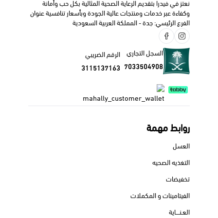
نعتز في فيدرا بتقديم الرعاية الصحية المثالية بكل حب وأمانة
مرة أو مرتين في اليوم .
وكفاءة عبر خدمات ومنتجات عالية الجودة وبأسعار تنافسية عنوان
الفرع الرئيسي: جدة - المملكة العربية السعودية
التحذيرات و الاحتياطات اللازمة
:
تناول أقراص بروف بعد الطعام لتجنب حدوث مشاكل في المعدة .
راقب ضغط الدم أثناء فترة العلاج .
السجل التجاري
الرقم الضريبي
لا يؤخذ للحامل في الثلاث شهور الأخيرة من الحمل .
7033504908
3115137163
الآثار الجانبية
:
حرقة المعدة .
غثيان.
مشاكل في الكلى .
ننصحك دائما بالتواصل مع طبيبك الخاص أو الصيدلي قبل البدء
روابط مهمة
في استخدام هذا الدواء.
العسل
التغذيه الصحيه
تخفيضات
الفيتامينات و المكملات
العـنــــاية