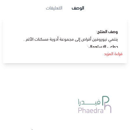
الوصف
التعليقات
وصف المنتج
:
ينتمي نيوروفين أقراص إلى مجموعة أدوية مسكنات الألم .
دواعي الإستعمال
:
قراءة المزيد
يحتوي على مادة الإيبوبروفين و هي مادة تنتمي إلى مجوعة
المسكنات الغير ايسترويدية و تمتاز بخصائصها المسكنة للآلام و
الخافضة للحرارة و المضادة للالتهابات فهو اختيار مثالي في
علاج ارتفاع درجة حرارة الجسم .
مسكن للآلام في حالة الصداع و ألم العظام و الجسم و نزلات
البرد و آلام الأسنان و الدورة الشهرية .
التهابات العظام أو أي التهابات في الجسم .
الجرعة و كيفية الاستخدام
:
في البالغين و الأطفال فوق سن 12 سنة :تناول قرص مرة واحدة
من مرتين إلى ثلاث مرات يوميا .
في الأطفال من سن 6 إلى 12 سنة : تناول قرص من 200 مجم