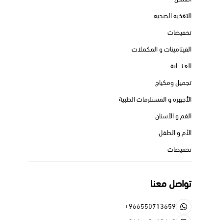
التغذيه الصحيه
تخفيضات
الفيتامينات و المكملات
العـنــــاية
تجميل ومكياج
الأجهزة و المستلزمات الطبية
الفم و الأسنان
الأم و الطفل
تخفيضات
تواصل معنا
+966550713659