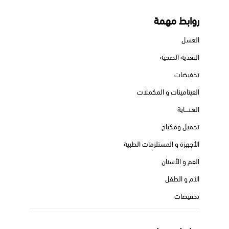
روابط مهمة
العسل
التغذيه الصحيه
تخفيضات
الفيتامينات و المكملات
العـنــــاية
تجميل ومكياج
الأجهزة و المستلزمات الطبية
الفم و الأسنان
الأم و الطفل
تخفيضات