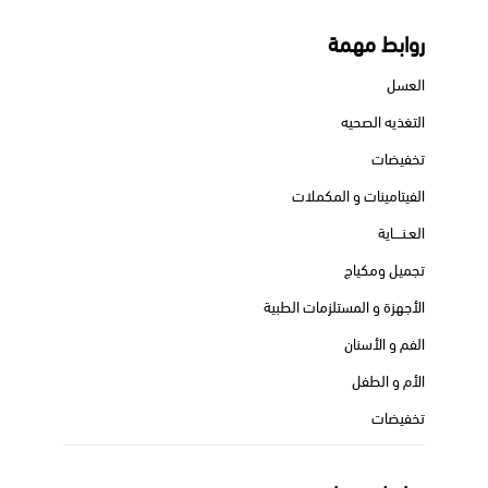
روابط مهمة
العسل
التغذيه الصحيه
تخفيضات
الفيتامينات و المكملات
العـنــــاية
تجميل ومكياج
الأجهزة و المستلزمات الطبية
الفم و الأسنان
الأم و الطفل
تخفيضات