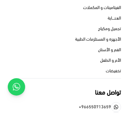
الفيتامينات و المكملات
العـنــــاية
تجميل ومكياج
الأجهزة و المستلزمات الطبية
الفم و الأسنان
الأم و الطفل
تخفيضات
تواصل معنا
+966550713659
+966550713659
pheadraph@gmail.com