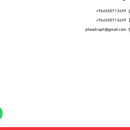
+966
+966
pheadraph@