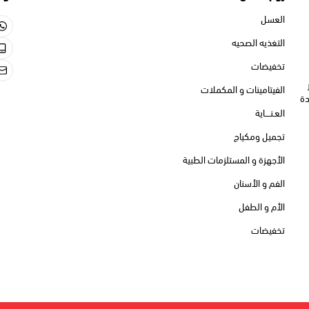
550713659
الصحيه
550713659
gmail.com
نات و المكملات
كياج
و المستلزمات الطبية
أسنان
لطفل