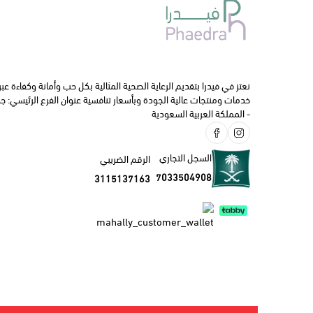
العسل
التغذيه 
تخفيضات
نعتز في فيدرا بتقديم الرعاية الصحية المثالية بكل حب وأمانة وكفاءة عبر
الفيتامي
خدمات ومنتجات عالية الجودة وبأسعار تنافسية عنوان الفرع الرئيسي: جدة
- المملكة العربية السعودية
العـنــــاية
تجميل وم
السجل التجاري
الرقم الضريبي
الأجهزة 
7033504908
3115137163
الفم و ال
الأم و ا
تخفيضات