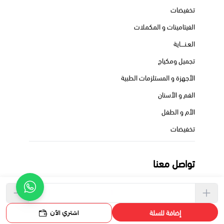
تخفيضات
الفيتامينات و المكملات
العـنــــاية
تجميل ومكياج
الأجهزة و المستلزمات الطبية
الفم و الأسنان
الأم و الطفل
تخفيضات
تواصل معنا
+966550713659
+966550713659
اشتري الآن
إضافة للسلة
pheadraph@gmail.com