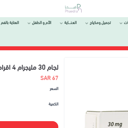
ات
تجميل ومكياج
العـنــــاية
الأم و الطفل
العناية بالفم 
لجام 30 مليجرام 4 اقراص|LEJAM 30 MG 4 TAB
67 SAR
السعر
الكمية