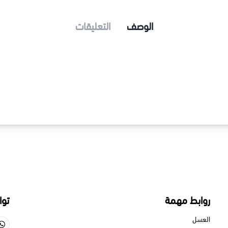
الوصف
التعليقات
الرجال .
روابط مهمة
توا
تخدام هذا الدواء .
العسل