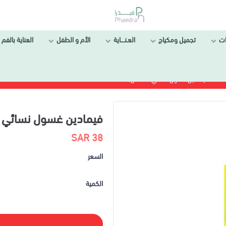
ات
تجميل ومكياج
العـنــــاية
الأم و الطفل
العناية بالفم 
فيمادين غسول نسائي ٢٠٠ مل|FEMADINE V.W 200 ML
فيمادين غسول نسائي ٢٠٠ مل|FEMADINE V.W 200 ML
38 SAR
السعر
الكمية