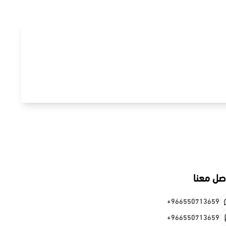
صل معنا
+966550713659
+966550713659