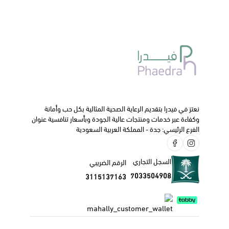
القولون العصبي مثل
التقلصات.
الإسهال أو الإمساك .
صعوبة في التبرز .
الجرعة و كيفية الاستخدام:
في البالغين فوق سن 18 عام : تناول قرص واحد ثلاث مرات يوميا
قبل الوجبة ب 20 دقيقة .
ننصحك دائما بالتواصل مع طبيبك الخاص أو الصيدلي قبل البدء
نعتز في فيدرا بتقديم الرعاية الصحية المثالية بكل حب وأمانة
في استخدام هذا الدواء.
وكفاءة عبر خدمات ومنتجات عالية الجودة وبأسعار تنافسية عنوان
الفرع الرئيسي: جدة - المملكة العربية السعودية
السجل التجاري
الرقم الضريبي
7033504908
3115137163