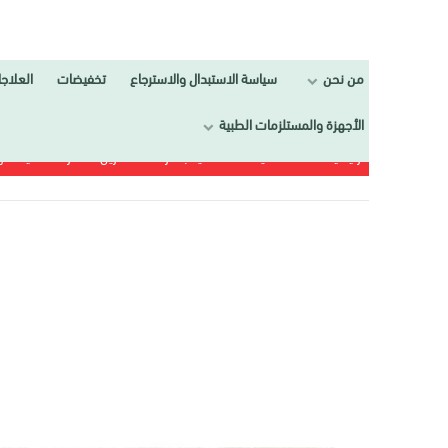
من نحن
سياسة الاستبدال والاسترجاع
تخفيضات
العلاجات
تجمي
الأجهزة والمستلزمات الطبية
الرئيسية
العـنــــاية
العناية بالمرأة
مزيل الشعر
فيت كريم ازالة شعر الجسم 