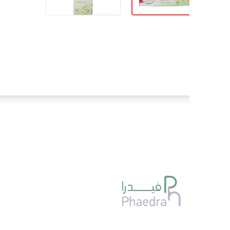
روابط
العسل
التغذيه 
تخفيضات