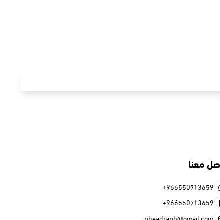
+966
+966
pheadraph@