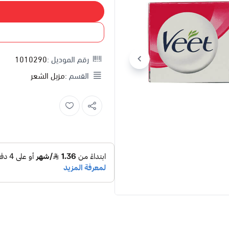
إضاف
اشتري
رقم الموديل :
1010290
القسم :
مزيل الشعر