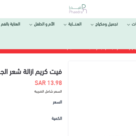
ل ومكياج
العـنــــاية
الأم و الطفل
العناية بالفم والأسنان
للبشرة الجافة - 100 جم
فيت كريم ازالة شعر الجسم للبشرة الج
13.98 SAR
السعر شامل الضريبة
السعر
الكمية