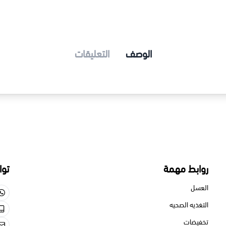
الوصف
التعليقات
 مهمة
تواصل معنا
550713659
الصحيه
550713659
gmail.com