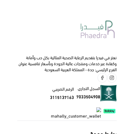
آلام الظهر .
إجهاد العضلات.
كيفية الاستخدام:
يدهن على المنطقة المراد علاجها و يدلك برفق من مرة إلى ثلاث
مرات يوميا.
ننصحك دائما بالتواصل مع طبيبك الخاص أو الصيدلي قبل البدء
في استخدام هذا الدواء.
نعتز في فيدرا بتقديم الرعاية الصحية المثالية بكل حب وأمانة
وكفاءة عبر خدمات ومنتجات عالية الجودة وبأسعار تنافسية عنوان
الفرع الرئيسي: جدة - المملكة العربية السعودية
السجل التجاري
الرقم الضريبي
7033504908
3115137163