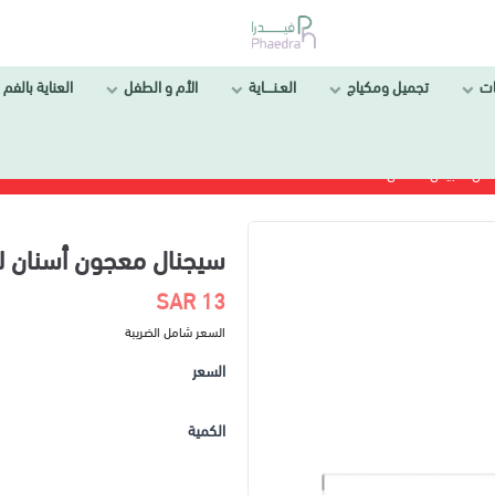
ل ومكياج
العـنــــاية
الأم و الطفل
العناية بالفم والأسنان
سيجنال معجون أسنان للتبيض 75 مل
13 SAR
السعر شامل الضريبة
السعر
الكمية