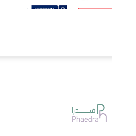
روابط
العسل
التغذيه 
تخفيضات