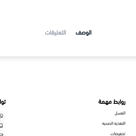
الوصف
التعليقات
 مهمة
تواصل معنا
550713659
الصحيه
550713659
gmail.com