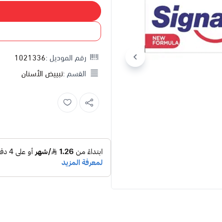
إضاف
اشتري
رقم الموديل :
1021336
القسم :
تبييض الأسنان