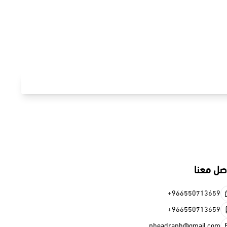
+966
+966
pheadraph@