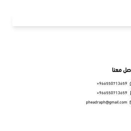
+966
+966
pheadraph@