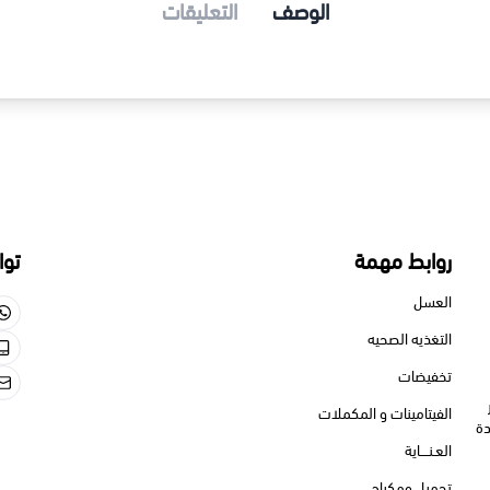
الوصف
التعليقات
 مهمة
تواصل معنا
550713659
الصحيه
550713659
gmail.com
نات و المكملات
كياج