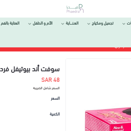
ل ومكياج
العـنــــاية
الأم و الطفل
العناية بالفم والأسنان
سوفت أند بيوتيفل فرد للشعر ق
48 SAR
السعر شامل الضريبة
السعر
الكمية