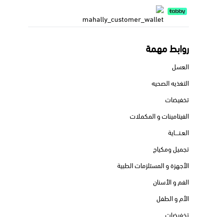
روابط مهمة
العسل
التغذيه الصحيه
تخفيضات
الفيتامينات و المكملات
العـنــــاية
تجميل ومكياج
الأجهزة و المستلزمات الطبية
الفم و الأسنان
الأم و الطفل
تخفيضات