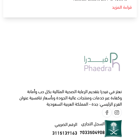
قراءة المزيد
دواعي الإستعمال:
يستخدم في علاج عدم انتظام الدورة الشهرية لدى النساء.
يستخدم لعلاج الإجهاض الطبيعي في الحمل .
الجرعة و كيفية الاستخدام:
تختلف الجرعات حسب الحالة المرضية
في العادة يستخدم قرص واحد مرة يوميا لمدة 28 يوم لعلاج
عدم انتظام الدورة الشهرية.
ننصحك دائما بالتواصل مع طبيبك الخاص أو الصيدلي قبل البدء
في استخدام هذا الدواء.
نعتز في فيدرا بتقديم الرعاية الصحية المثالية بكل حب وأمانة
وكفاءة عبر خدمات ومنتجات عالية الجودة وبأسعار تنافسية عنوان
الفرع الرئيسي: جدة - المملكة العربية السعودية
السجل التجاري
الرقم الضريبي
7033504908
3115137163