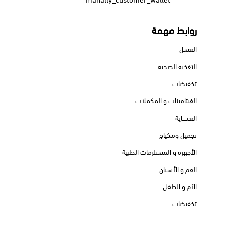
روابط مهمة
العسل
التغذيه الصحيه
تخفيضات
الفيتامينات و المكملات
العـنــــاية
تجميل ومكياج
الأجهزة و المستلزمات الطبية
الفم و الأسنان
الأم و الطفل
تخفيضات