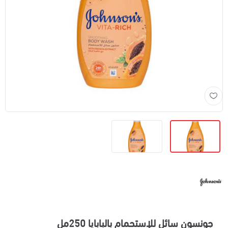
جونسون سائل للإستحمام بالبابايا 250مل