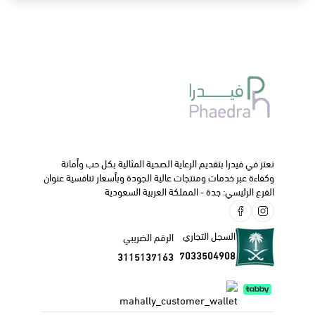
في معالجة الارتجاع المعدي المريئي وأعراضه،
مثل الطعم المر في الحلق.
والسعال الجاف.
والألم عند الاستلقاء.
وصعوبة البلع.
وكذلك الحموضة المعوية وعسر الهضم وقرحة المعدة أو الإثنى
عشر.
ا
لجرعة و كيفية الاستخدام:
في البالغين و الأطفال فوق 12 عام : يؤخذ ملعقة كبيرة قبل
نعتز في فيدرا بتقديم الرعاية الصحية المثالية بكل حب وأمانة
الأكل ثلاث مرات .
وكفاءة عبر خدمات ومنتجات عالية الجودة وبأسعار تنافسية عنوان
الفرع الرئيسي: جدة - المملكة العربية السعودية
لا يؤخذ للأطفال أقل من 12 عام .
الآثار الجانبية
:
اسهال .
السجل التجاري
الرقم الضريبي
إمساك.
7033504908
3115137163
تقلصات في المعدة .
ننصحك دائما بالتواصل مع طبيبك الخاص أو الصيدلي قبل البدء
في استخدام هذا الدواء.