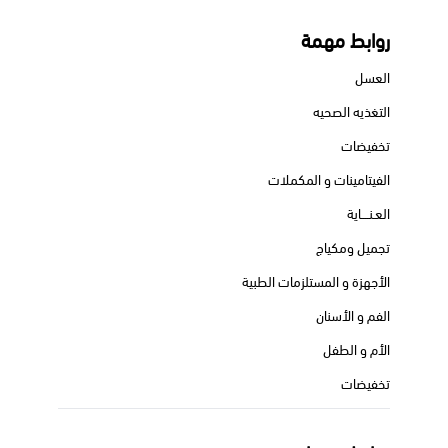
روابط مهمة
العسل
التغذيه الصحيه
تخفيضات
الفيتامينات و المكملات
العـنــــاية
تجميل ومكياج
الأجهزة و المستلزمات الطبية
الفم و الأسنان
الأم و الطفل
تخفيضات