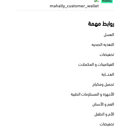
تورم القدم و الكاحلين .
ننصحك دائما بالتواصل مع طبيبك الخاص أو الصيدلي قبل البدء
في استخدام هذا الدواء.
روابط مهمة
العسل
التغذيه الصحيه
تخفيضات
الفيتامينات و المكملات
العـنــــاية
تجميل ومكياج
الأجهزة و المستلزمات الطبية
الفم و الأسنان
الأم و الطفل
تخفيضات