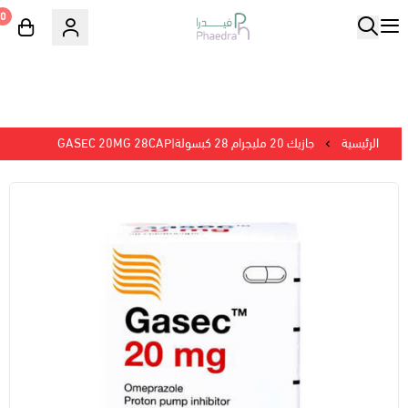
0
الرئيسية
جازيك 20 مليجرام 28 كبسولة|GASEC 20MG 28CAP