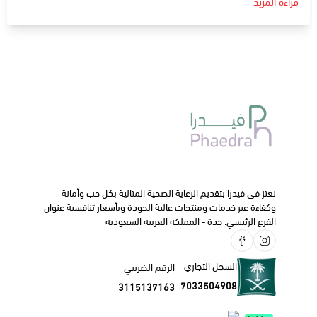
قراءة المزيد
دواعي الإستعمال
:
يحتوي على مادة الأوميبرازول و هي مادة تعمل على منع إفراز
حمض المعدة و تستخدم في
علاج حموضة المعدة .
علاج قرحة المعدة و الأثني عشر .
علاج جرثومة المعدة.
علاج إلتهاب المريء .
علاج قرحة المعدة البسيطة الناتجة من الفرط في إستخدام
الأدوية المضادة للالاتهابات الغير إيسترويدية .
كعلاج واقي للمعدة في حالات علاج التهاب المفاصل و العظام .
ا
لجرعة و كيفية الاستخدام
:
نعتز في فيدرا بتقديم الرعاية الصحية المثالية بكل حب وأمانة
تناول كبسولة قبل النوم و كبسولة قبل الإفطار ب 15 دقيقة .
وكفاءة عبر خدمات ومنتجات عالية الجودة وبأسعار تنافسية عنوان
الفرع الرئيسي: جدة - المملكة العربية السعودية
الآثار الجانبية:
غثيان .
قيء.
السجل التجاري
الرقم الضريبي
صعوبة في التنفس.
7033504908
3115137163
إضطرابات في النوم .
تقلب المزاج .