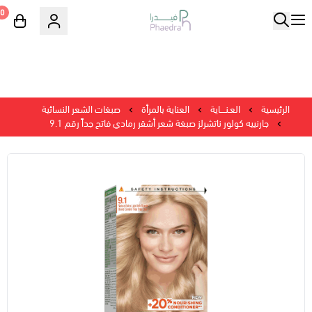
0
الرئيسية
العـنــــاية
العناية بالمرأة
صبغات الشعر النسائية
جارنييه كولور ناتشرلز صبغة شعر أشقر رمادي فاتح جداً رقم 9.1