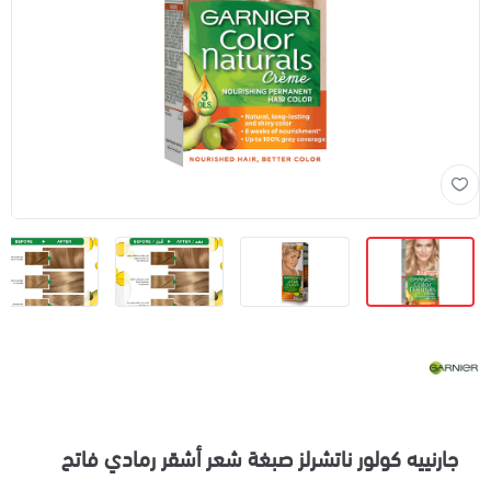
جارنييه كولور ناتشرلز صبغة شعر أشقر رمادي فاتح