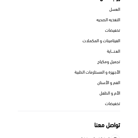
العسل
التغذيه الصحيه
تخفيضات
الفيتامينات و المكملات
العـنــــاية
تجميل ومكياج
الأجهزة و المستلزمات الطبية
الفم و الأسنان
الأم و الطفل
تخفيضات
تواصل معنا