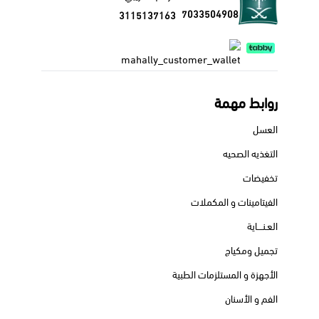
7033504908
3115137163
روابط مهمة
العسل
التغذيه الصحيه
تخفيضات
الفيتامينات و المكملات
العـنــــاية
تجميل ومكياج
الأجهزة و المستلزمات الطبية
الفم و الأسنان