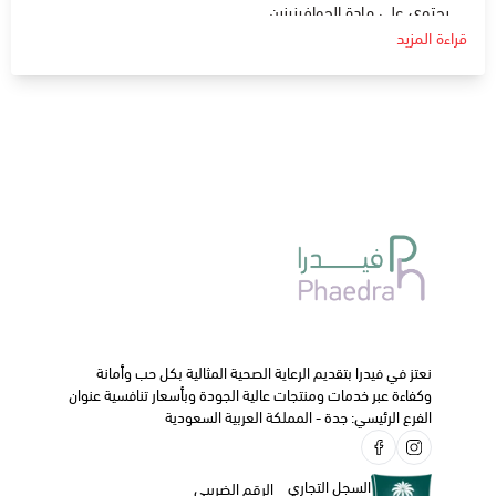
يحتوي على مادة الجوافينيزين .
قراءة المزيد
دواعي الإستعمال:
يستخدم الجوافينيزين لخصائصه الطاردة للبلغم حيث يعمل على
عكس حركة الأهداب في القصبة الهوائية لطرد البلغم خارجها .
الجرعة و كيفية الاستخدام:
في البالغين و الأطفال أكبر من 12 سنة تناول ملعقة واحدة 15
مل ثلاث مرات يوميا .
الأطفال أقل من 12 سنة تناول ملعقة 5 إلى 10 مل ثلاث مرات
يوميا.
ننصحك دائما بالتواصل مع طبيبك الخاص أو الصيدلي قبل البدء
في استخدام هذا الدواء.
نعتز في فيدرا بتقديم الرعاية الصحية المثالية بكل حب وأمانة
وكفاءة عبر خدمات ومنتجات عالية الجودة وبأسعار تنافسية عنوان
الفرع الرئيسي: جدة - المملكة العربية السعودية
السجل التجاري
الرقم الضريبي