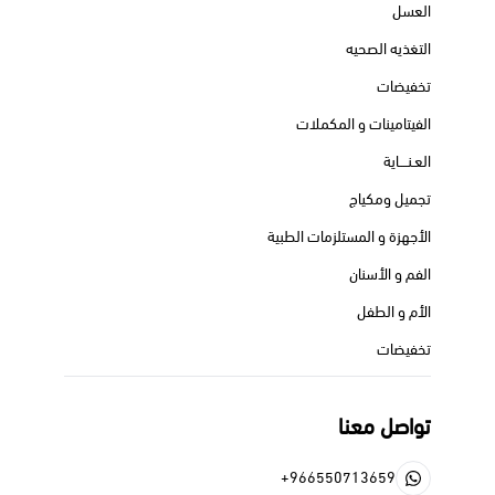
العسل
التغذيه الصحيه
تخفيضات
الفيتامينات و المكملات
العـنــــاية
تجميل ومكياج
الأجهزة و المستلزمات الطبية
الفم و الأسنان
الأم و الطفل
تخفيضات
تواصل معنا
+966550713659