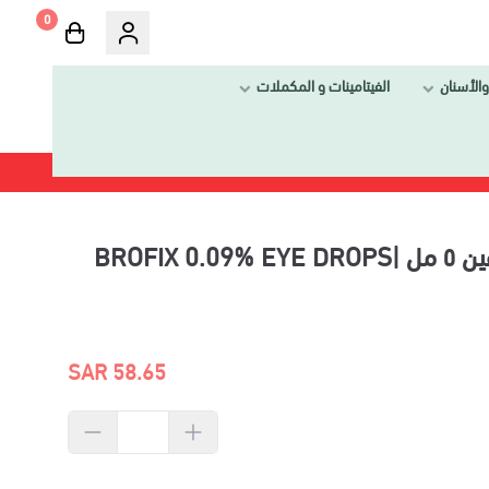
0
والأسنان
الفيتامينات و المكملات
بروفيكس ٠,٠٩ ٪نقط عين ٥ مل |BROFIX 0.09% EYE DROPS
58.65 SAR