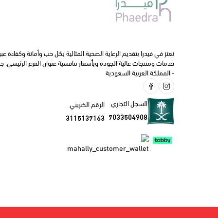
تشوش الرؤية .
ننصحك دائما بالتواصل مع طبيبك الخاص أو الصيدلي قبل البدء في اس
نعتز في فيدرا بتقديم الرعاية الصحية المثالية بكل حب وأمانة وكفاءة عبر
خدمات ومنتجات عالية الجودة وبأسعار تنافسية عنوان الفرع الرئيسي: ج
- المملكة العربية السعودية
السجل التجاري
الرقم الضريبي
7033504908
3115137163