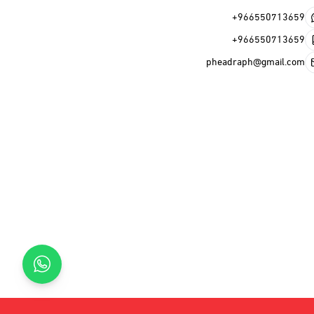
+966550713659
+966550713659
pheadraph@gmail.com