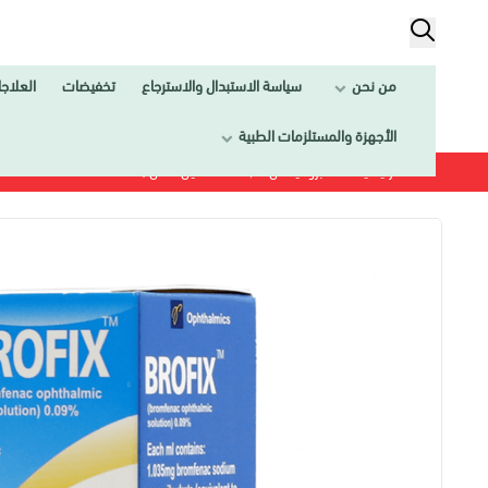
من نحن
سياسة الاستبدال والاسترجاع
تخفيضات
العلاج
الأجهزة والمستلزمات الطبية
الرئيسية
بروفيكس ٠,٠٩ ٪نقط عين ٥ مل |BROFIX 0.09% EYE DROPS 5ML