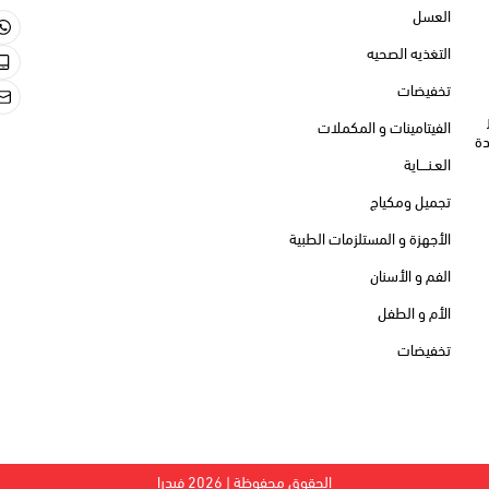
العسل
تخدام هذا الدواء.
التغذيه الصحيه
تخفيضات
الفيتامينات و المكملات
دة
العـنــــاية
تجميل ومكياج
الأجهزة و المستلزمات الطبية
الفم و الأسنان
الأم و الطفل
تخفيضات
الحقوق محفوظة | 2026
فيدرا