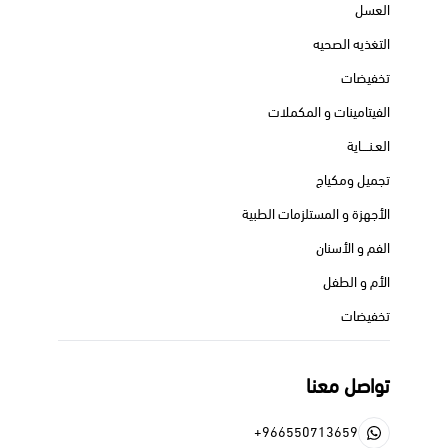
العسل
التغذيه الصحيه
تخفيضات
الفيتامينات و المكملات
العـنــــاية
تجميل ومكياج
الأجهزة و المستلزمات الطبية
الفم و الأسنان
الأم و الطفل
تخفيضات
تواصل معنا
+966550713659