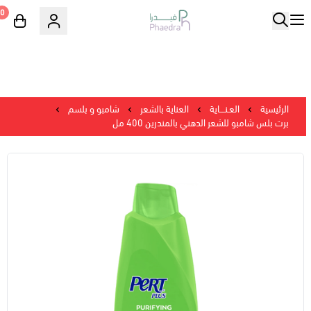
0
الرئيسية
العـنــــاية
العناية بالشعر
شامبو و بلسم
برت بلس شامبو للشعر الدهني بالمندرين 400 مل