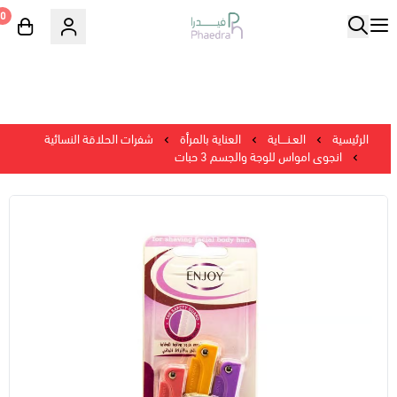
0
الرئيسية
العـنــــاية
العناية بالمرأة
شفرات الحلاقة النسائية
انجوى امواس للوجة والجسم 3 حبات