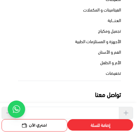
الفيتامينات و المكملات
العـنــــاية
تجميل ومكياج
الأجهزة و المستلزمات الطبية
الفم و الأسنان
الأم و الطفل
تخفيضات
تواصل معنا
+966550713659
+966550713659
اشتري الآن
إضافة للسلة
pheadraph@gmail.com