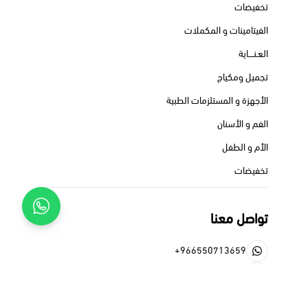
تخفيضات
الفيتامينات و المكملات
العـنــــاية
تجميل ومكياج
الأجهزة و المستلزمات الطبية
الفم و الأسنان
الأم و الطفل
تخفيضات
تواصل معنا
+966550713659
+966550713659
pheadraph@gmail.com