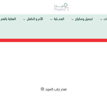
ل ومكياج
العـنــــاية
الأم و الطفل
العناية بالفم والأسنان
تعذر جلب المزيد 😢