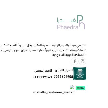
روابط
العسل
التغذيه 
تخفيضات
نعتز في فيدرا بتقديم الرعاية الصحية المثالية بكل حب وأمانة وكفاءة عبر
الفيتامي
خدمات ومنتجات عالية الجودة وبأسعار تنافسية عنوان الفرع الرئيسي: جدة
- المملكة العربية السعودية
العـنــــاية
تجميل وم
السجل التجاري
الرقم الضريبي
الأجهزة 
7033504908
3115137163
الفم و ال
الأم و ا
تخفيضات