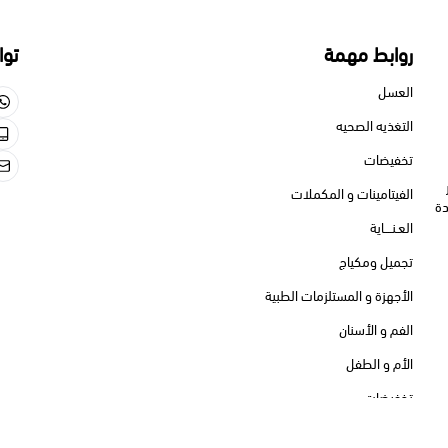
 مهمة
تواصل معنا
550713659
الصحيه
550713659
gmail.com
نات و المكملات
كياج
و المستلزمات الطبية
أسنان
لطفل