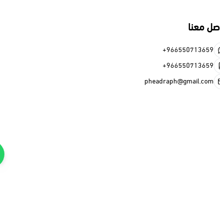
+966
+966
pheadraph@