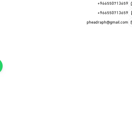
+966
+966
pheadraph@