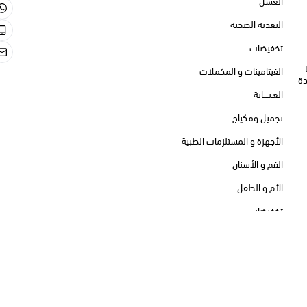
550713659
الصحيه
550713659
gmail.com
نات و المكملات
كياج
و المستلزمات الطبية
أسنان
لطفل
الحقوق محفوظة | 2026
فيدرا