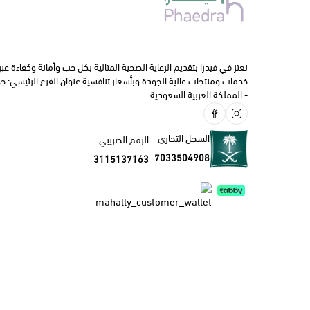
العسل
التغذيه 
تخفيضات
نعتز في فيدرا بتقديم الرعاية الصحية المثالية بكل حب وأمانة وكفاءة عبر
الفيتامي
خدمات ومنتجات عالية الجودة وبأسعار تنافسية عنوان الفرع الرئيسي: جدة
- المملكة العربية السعودية
العـنــــاية
تجميل وم
السجل التجاري
الرقم الضريبي
الأجهزة 
7033504908
3115137163
الفم و ال
الأم و ا
تخفيضات