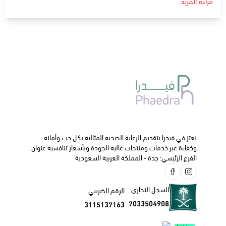
قراءة المزيد
ديكستروز و سترات البوتاسيوم اللازمة لتعويض جسم الطفل عن
ما يفقده في حالات القيء و الإسهال.
دواعي الإستعمال:
يستخدم في حالات الجفاف لدى الأطفال فى حالات الإسهال و
القيء الناتج من النزلات المعوية .
الجرعة و كيفية الاستخدام
:
يؤخذ كما بوصف الطبيب أو الصيدلي.
ننصحك دائما بالتواصل مع طبيبك الخاص أو الصيدلي قبل البدء
في استخدام هذا الدواء.
نعتز في فيدرا بتقديم الرعاية الصحية المثالية بكل حب وأمانة
وكفاءة عبر خدمات ومنتجات عالية الجودة وبأسعار تنافسية عنوان
الفرع الرئيسي: جدة - المملكة العربية السعودية
السجل التجاري
الرقم الضريبي
7033504908
3115137163