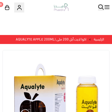
0
الرئيسية
اكوا لايت أبل 200 ملى |AQUALYTE APPLE 200ML