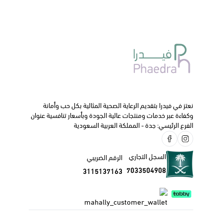
السوائل في هذه الممرات فيقلل من الرشح .
دواعي الاستعمال :
يستخدم في علاج
إحتقان الأنف و انسداده كما في حالات البرد .
في علاج الجيوب الأنفية.
في علاج تهيج الأنف المتكرر و الرشح كما في حالات حمى القش.
إزالة التراب و الغبار و المخاط من مجرى الأنف.
الجرعة و كيفية الاستعمال:
نعتز في فيدرا بتقديم الرعاية الصحية المثالية بكل حب وأمانة
يستخدم البخاخ و أنت جالس في الوضع العمودي و تقوم بالضغط
وكفاءة عبر خدمات ومنتجات عالية الجودة وبأسعار تنافسية عنوان
الفرع الرئيسي: جدة - المملكة العربية السعودية
ع البخاخة بحيث قطرة واحدة في كل فتحة من الأنف من 3 إلى 4
مرات في اليوم .
الآثار الجانبية:
السجل التجاري
الرقم الضريبي
قد يسبب جفاف في مجرى الأنف و الفم لذلك تناول المزيد من
7033504908
3115137163
السوائل .
قد يسبب في نزيف الأنف.
ننصحك دائما باستشارة الطبيب أو الصيدلي قبل البدء في
استخدام هذا الدواء.