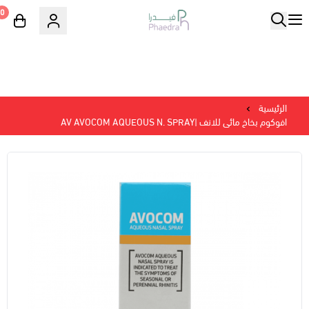
0
الرئيسية
افوكوم بخاخ مائى للانف |AV AVOCOM AQUEOUS N. SPRAY