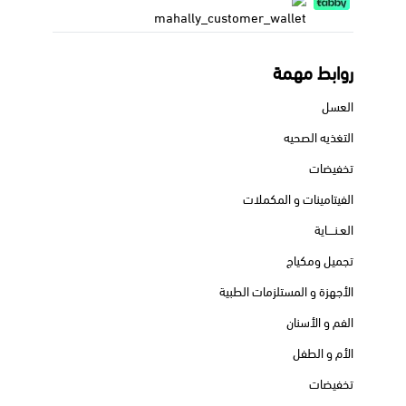
روابط مهمة
العسل
التغذيه الصحيه
تخفيضات
الفيتامينات و المكملات
العـنــــاية
تجميل ومكياج
الأجهزة و المستلزمات الطبية
الفم و الأسنان
الأم و الطفل
تخفيضات