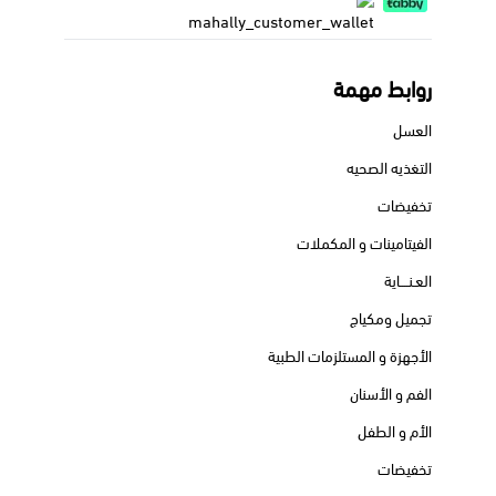
روابط مهمة
العسل
التغذيه الصحيه
تخفيضات
الفيتامينات و المكملات
العـنــــاية
تجميل ومكياج
الأجهزة و المستلزمات الطبية
الفم و الأسنان
الأم و الطفل
تخفيضات