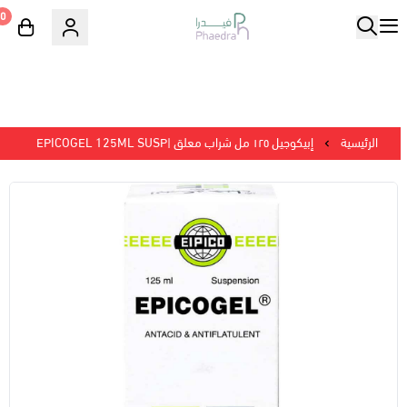
0
الرئيسية
إبيكوجيل ١٢٥ مل شراب معلق |EPICOGEL 125ML SUSP