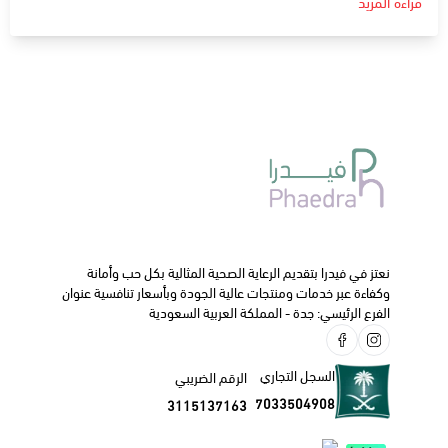
قراءة المزيد
يحتوي على مادة أفلوكساسين و هي مادة مضادة للبكتيريا و
تستخدم في علاج العدوى البكتيرية في العين و الأذن و علاج
الالتهابات الناتجة عن ذلك .
الجرعة و كيفية الاستخدام
:
ضع نقطة أو أثنين في العين المصابة مرتين إلى ثلاث مرات يوميا.
الآثار الجانبية
:
تشوش في الرؤية.
إحمرار و هيجان بالعين.
ننصحك دائما بالتواصل مع طبيبك الخاص أو الصيدلي قبل البدء
في استخدام هذا الدواء.
نعتز في فيدرا بتقديم الرعاية الصحية المثالية بكل حب وأمانة
وكفاءة عبر خدمات ومنتجات عالية الجودة وبأسعار تنافسية عنوان
الفرع الرئيسي: جدة - المملكة العربية السعودية
السجل التجاري
الرقم الضريبي
7033504908
3115137163