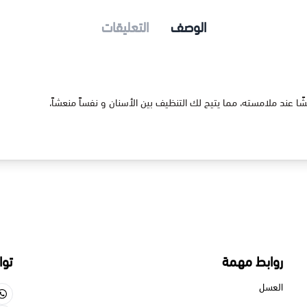
الوصف
التعليقات
، مما يتيح لك التنظيف بين الأسنان و نفساً منعشاً،
 مهمة
تواصل معنا
550713659