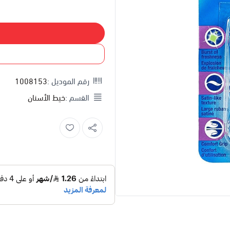
إضاف
اشتري
رقم الموديل :
1008153
القسم :
خيط الأسنان