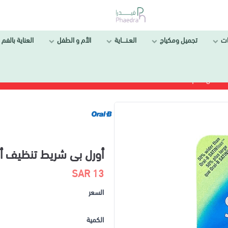
ل ومكياج
العـنــــاية
الأم و الطفل
العناية بالفم والأسنان
أورل بى شريط تنظيف أسنان 25م
13 SAR
السعر
الكمية