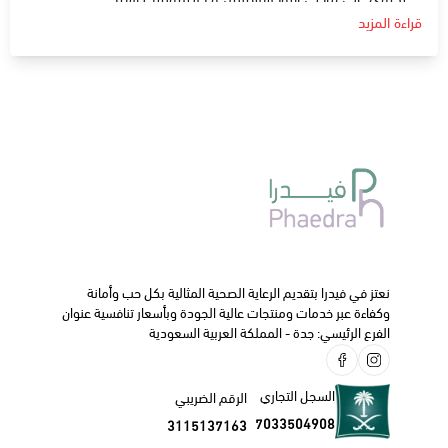
قراءة المزيد
دواعي الإستعمال
:
يستخدم لعلاج العدوى في الأذن الوسطى.
والجيوب الأنفية والجهاز التنفسي.
والمسالك البولية.
والجلد والأنسجة الرخوة بما في ذلك الأسنان .
و عدوى العظام والمفاصل .
الجرعة و كيفية الاستخدام
:
في الأطفال تحدد الجرعة طبقا لوزن الطفل .
الآثار الجانبية
:
غثيان.
اسهال.
نعتز في فيدرا بتقديم الرعاية الصحية المثالية بكل حب وأمانة
قيء.
وكفاءة عبر خدمات ومنتجات عالية الجودة وبأسعار تنافسية عنوان
الفرع الرئيسي: جدة - المملكة العربية السعودية
ننصحك دائما بالتواصل مع طبيبك الخاص أو الصيدلي قبل البدء
في استخدام هذا الدواء.
السجل التجاري
الرقم الضريبي
7033504908
3115137163