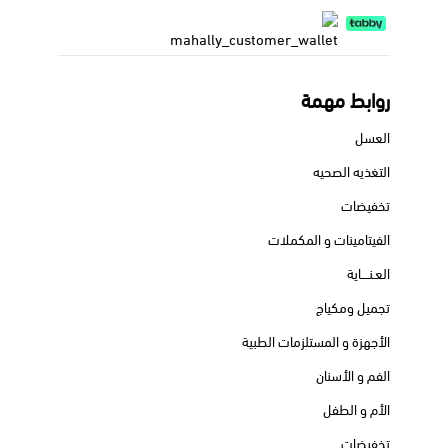
روابط مهمة
العسل
التغذيه الصحيه
تخفيضات
الفيتامينات و المكملات
العـنــــاية
تجميل ومكياج
الأجهزة و المستلزمات الطبية
الفم و الأسنان
الأم و الطفل
تخفيضات