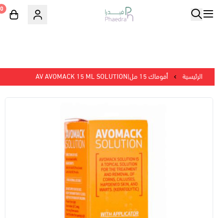
0
الرئيسية
أفوماك 15 مل|AV AVOMACK 15 ML SOLUTION