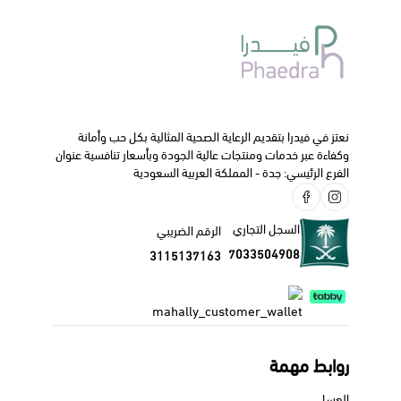
ننصحك دائما بالتواصل مع طبيبك الخاص أو الصيدلي قبل البدء
في استخدام هذا الدواء.
نعتز في فيدرا بتقديم الرعاية الصحية المثالية بكل حب وأمانة
وكفاءة عبر خدمات ومنتجات عالية الجودة وبأسعار تنافسية عنوان
الفرع الرئيسي: جدة - المملكة العربية السعودية
السجل التجاري
الرقم الضريبي
7033504908
3115137163
روابط مهمة
العسل