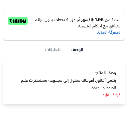
الوصف
التعليقات
وصف المنتج:
ينتمي أفالون أفوماك محلول إلى مجموعة مستحضرات علاج
الجروح و الحروق .
قراءة المزيد
دواعي الإستعمال:
يحتوي على حمض اللاكتيك و حمض الساليسيلك و يستخدمان
في علاج الجلد المتصلب و الزوائد الجلدية و الثالول.
طريقة الاستخدام:
يدهن على المكان المراد تقشيره ثلاث مرات يوميا.