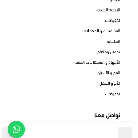
التغذيه الصحيه
تخفيضات
الفيتامينات و المكملات
العـنــــاية
تجميل ومكياج
الأجهزة و المستلزمات الطبية
الفم و الأسنان
الأم و الطفل
تخفيضات
تواصل معنا
+966550713659