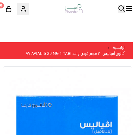
0
الرئيسية
أفالون أفياليس ٢٠ مجم قرص واحد |AV AVIALIS 20 MG 1 TAB