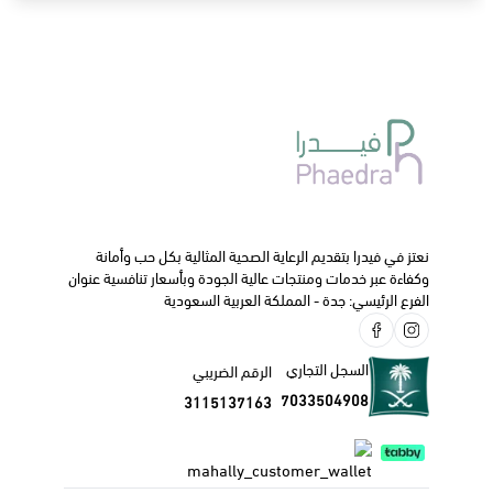
حروق الدرجة الأولى و الثانية و الثالثة.
التئام الجروح بعد العمليات الجراحية أو الناتجة من أي جروح .
الجرعة و كيفية الاستخدام:
يدهن على الطبقة المصابة من مرة إلى 4 مرات يوميا .
الآثار الجانبية:
يمكن أن يتسبب في حكة و إحمرار في الجلد.
ننصحك دائما بالتواصل مع طبيبك الخاص أو الصيدلي قبل البدء
في استخدام هذا الدواء.
نعتز في فيدرا بتقديم الرعاية الصحية المثالية بكل حب وأمانة
وكفاءة عبر خدمات ومنتجات عالية الجودة وبأسعار تنافسية عنوان
الفرع الرئيسي: جدة - المملكة العربية السعودية
السجل التجاري
الرقم الضريبي
7033504908
3115137163