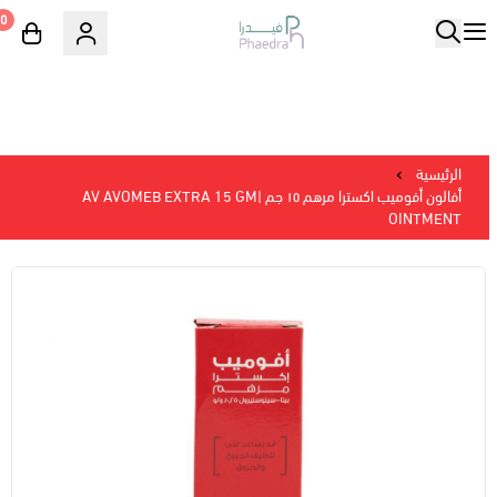
0
الرئيسية
أفالون أفوميب اكسترا مرهم ١٥ جم |AV AVOMEB EXTRA 15 GM
OINTMENT