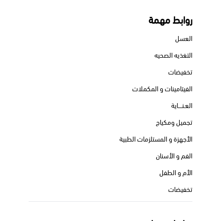
روابط مهمة
العسل
التغذيه الصحيه
تخفيضات
الفيتامينات و المكملات
العـنــــاية
تجميل ومكياج
الأجهزة و المستلزمات الطبية
الفم و الأسنان
الأم و الطفل
تخفيضات