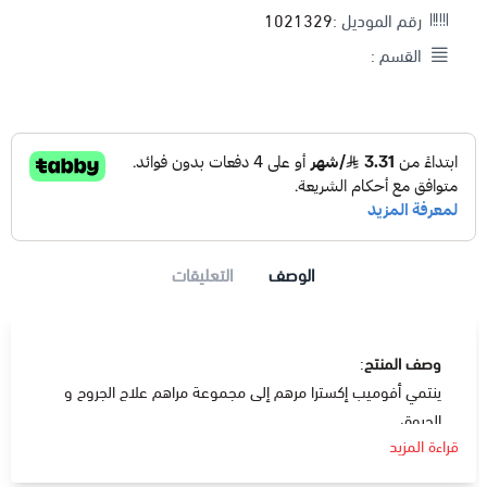
رقم الموديل :
1021329
القسم :
الوصف
التعليقات
وصف المنتج
:
ينتمي أفوميب إكسترا مرهم إلى مجموعة مراهم علاج الجروح و
الحروق .
قراءة المزيد
دواعي الإستعمال
:
يحتوي على مادة ليتا سيتيوستيرول و تستخدم في علاج