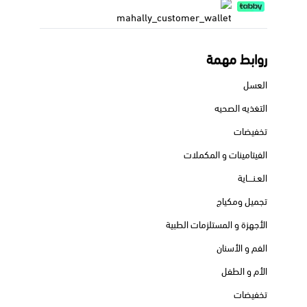
روابط مهمة
العسل
التغذيه الصحيه
تخفيضات
الفيتامينات و المكملات
العـنــــاية
تجميل ومكياج
الأجهزة و المستلزمات الطبية
الفم و الأسنان
الأم و الطفل
تخفيضات