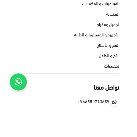
الفيتامينات و المكملات
العـنــــاية
تجميل ومكياج
الأجهزة و المستلزمات الطبية
الفم و الأسنان
الأم و الطفل
تخفيضات
تواصل معنا
+966550713659
+966550713659
pheadraph@gmail.com